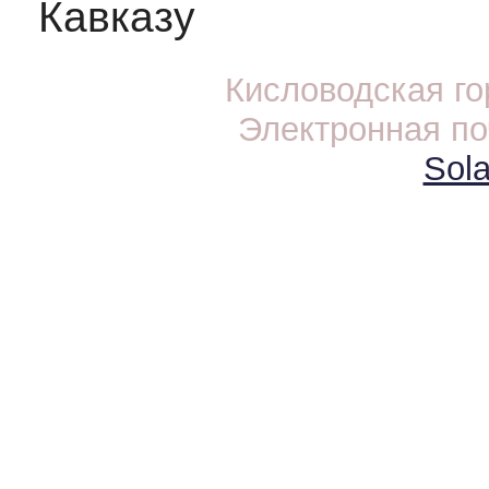
Кавказу
Кисловодская г
Электронная по
Sola