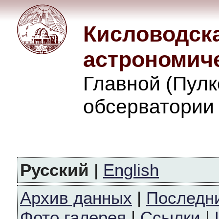
Кисловодск
астрономич
Главной (Пулк
обсерватории
Русский
|
English
Архив данных
|
Последн
Фото галерея
|
Ссылки
|