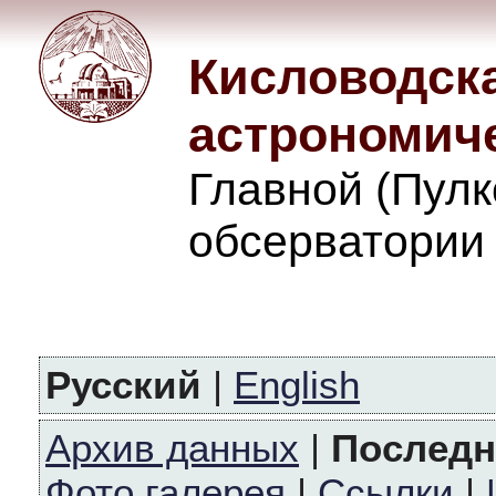
Кисловодск
астрономич
Главной (Пулк
обсерватории
Русский
|
English
Архив данных
|
Последн
Фото галерея
|
Ссылки
|